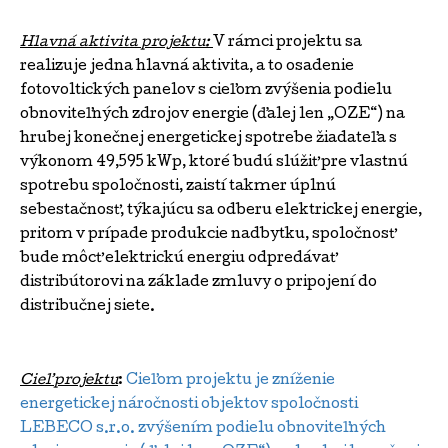
Hlavná aktivita projektu:
V rámci projektu sa
realizuje jedna hlavná aktivita, a to osadenie
fotovoltických panelov s cieľom zvýšenia podielu
obnoviteľných zdrojov energie (ďalej len „OZE“) na
hrubej konečnej energetickej spotrebe žiadateľa s
výkonom 49,595 kWp, ktoré budú slúžiť pre vlastnú
spotrebu spoločnosti, zaistí takmer úplnú
sebestačnosť, týkajúcu sa odberu elektrickej energie,
pritom v prípade produkcie nadbytku, spoločnosť
bude môcť elektrickú energiu odpredávať
distribútorovi na základe zmluvy o pripojení do
distribučnej siete.
Cieľ projektu
:
Cieľom projektu je zníženie
energetickej náročnosti objektov spoločnosti
LEBECO s.r.o. zvýšením podielu obnoviteľných